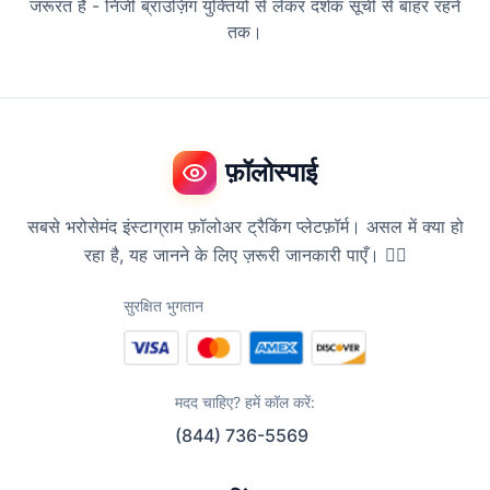
जरूरत है - निजी ब्राउज़िंग युक्तियों से लेकर दर्शक सूची से बाहर रहने
तक।
फ़ॉलोस्पाई
सबसे भरोसेमंद इंस्टाग्राम फ़ॉलोअर ट्रैकिंग प्लेटफ़ॉर्म। असल में क्या हो
रहा है, यह जानने के लिए ज़रूरी जानकारी पाएँ। 🕵️‍♀️
सुरक्षित भुगतान
मदद चाहिए? हमें कॉल करें:
(844) 736-5569