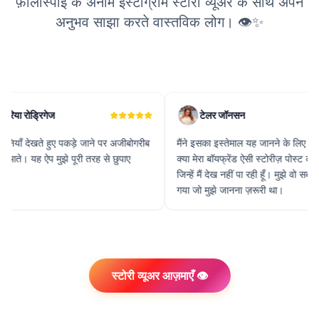
फ़ॉलोस्पाई के अनाम इंस्टाग्राम स्टोरी व्यूअर के साथ अपने
अनुभव साझा करते वास्तविक लोग। 👁️✨
टेलर जॉनसन
े जाने पर अजीबोगरीब
मैंने इसका इस्तेमाल यह जानने के लिए किया कि
मैंने
री तरह से छुपाए
क्या मेरा बॉयफ्रेंड ऐसी स्टोरीज़ पोस्ट कर रहा है
हैं, 
जिन्हें मैं देख नहीं पा रही हूँ। मुझे वो सब पता चल
और उन
गया जो मुझे जानना ज़रूरी था।
स्टोरी व्यूअर आज़माएँ 👁️