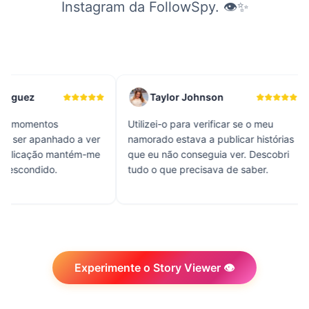
Instagram da FollowSpy. 👁️✨
Taylor Johnson
Amanda Wil
Utilizei-o para verificar se o meu
O melhor visualiza
r
namorado estava a publicar histórias
anónimas que já e
e
que eu não conseguia ver. Descobri
Funciona instanta
tudo o que precisava de saber.
aparece na lista de
Experimente o Story Viewer 👁️