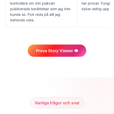
 om min pojkvän
har provat. Fungerar direkt och
 berättelser som jag inte
dyker aldrig upp i deras tittarlista.
ck reda på allt jag
ta.
Prova Story Viewer 👁️
Vanliga frågor och svar