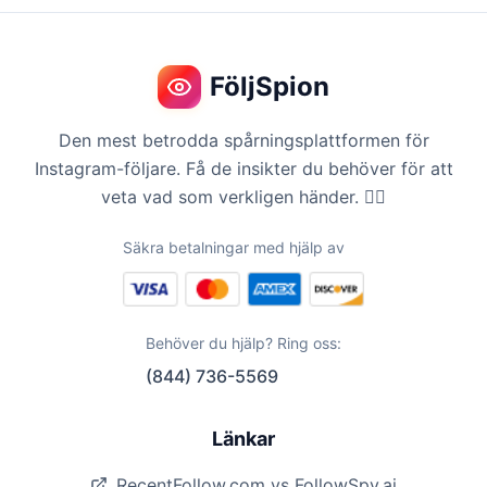
FöljSpion
Den mest betrodda spårningsplattformen för
Instagram-följare. Få de insikter du behöver för att
veta vad som verkligen händer. 🕵️‍♀️
Säkra betalningar med hjälp av
Behöver du hjälp? Ring oss:
(844) 736-5569
Länkar
RecentFollow.com vs FollowSpy.ai