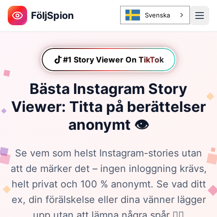
FöljSpion
Svenska
#1 Story Viewer On
TikTok
TikTok
Bästa Instagram Story
Viewer: Titta på berättelser
anonymt 👁️
Se vem som helst Instagram-stories utan
att de märker det – ingen inloggning krävs,
helt privat och 100 % anonymt. Se vad ditt
ex, din förälskelse eller dina vänner lägger
upp utan att lämna några spår 🕵️‍♀️