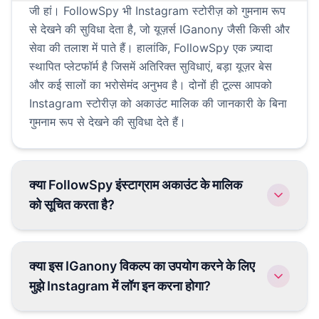
जी हां। FollowSpy भी Instagram स्टोरीज़ को गुमनाम रूप
से देखने की सुविधा देता है, जो यूज़र्स IGanony जैसी किसी और
सेवा की तलाश में पाते हैं। हालांकि, FollowSpy एक ज़्यादा
स्थापित प्लेटफॉर्म है जिसमें अतिरिक्त सुविधाएं, बड़ा यूज़र बेस
और कई सालों का भरोसेमंद अनुभव है। दोनों ही टूल्स आपको
Instagram स्टोरीज़ को अकाउंट मालिक की जानकारी के बिना
गुमनाम रूप से देखने की सुविधा देते हैं।
क्या FollowSpy इंस्टाग्राम अकाउंट के मालिक
को सूचित करता है?
नहीं, बिलकुल नहीं। FollowSpy का इस्तेमाल करके
Instagram स्टोरीज़ देखने पर आपकी पहचान पूरी तरह से गुप्त
क्या इस IGanony विकल्प का उपयोग करने के लिए
रहती है। अकाउंट के मालिक को कभी भी आपका नाम व्यूअर
मुझे Instagram में लॉग इन करना होगा?
लिस्ट में नहीं दिखेगा, न ही उन्हें कोई नोटिफिकेशन मिलेगा और न
ही उन्हें पता चलेगा कि आपने उनकी स्टोरी देखी है। आपकी