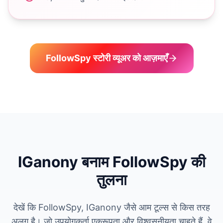
FollowSpy स्टोरी व्यूअर को आज़माएँ
IGanony बनाम FollowSpy की
तुलना
देखें कि FollowSpy, IGanony जैसे आम टूल्स से किस तरह
अलग है। जो उपयोगकर्ता एकरूपता और विश्वसनीयता चाहते हैं, वे