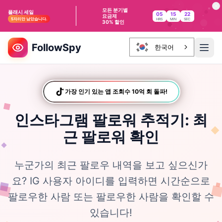
모든 분기별
플래시 세일
05
15
21
요금제
5자리만 남았습니다.
HRS
MIN
SEC
30% 할인
FollowSpy
한국어
가장 인기 있는 앱
TikTokTikTok
조회수 10억 회 돌파!
인스타그램 팔로워 추적기: 최
근 팔로워 확인
누군가의 최근 팔로우 내역을 보고 싶으신가
요? IG 사용자 아이디를 입력하면 시간순으로
팔로우한 사람 또는 팔로우한 사람을 확인할 수
있습니다!