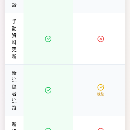
蹤
手
動
資
料
更
新
新
追
隨
者
晚點
追
蹤
新