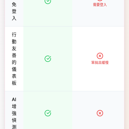
免
需要登入
登
入
行
動
友
善
的
笨拙且緩慢
儀
表
板
AI
增
強
偵
測