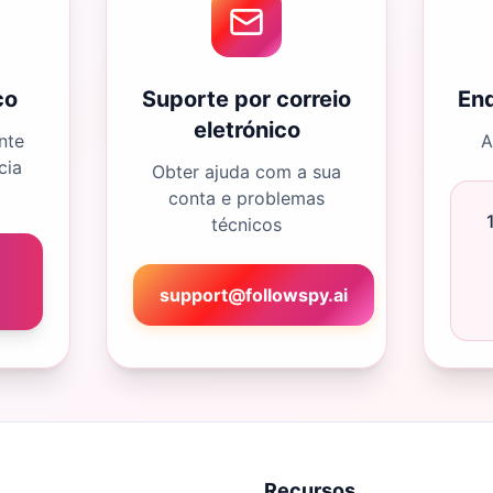
co
Suporte por correio
End
eletrónico
nte
A
cia
Obter ajuda com a sua
conta e problemas
técnicos
support@followspy.ai
Recursos