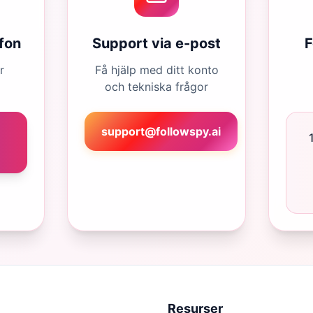
efon
Support via e-post
F
r
Få hjälp med ditt konto
och tekniska frågor
support@followspy.ai
Resurser