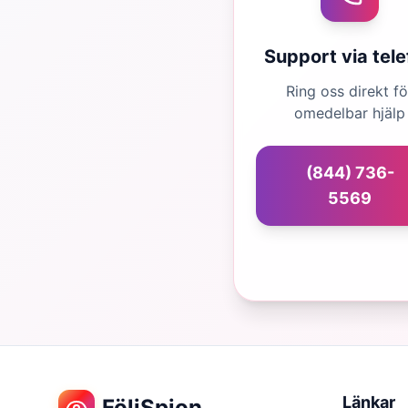
Support via tel
Ring oss direkt fö
omedelbar hjälp
(844) 736-
5569
Länkar
FöljSpion