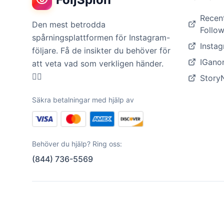
Recen
Den mest betrodda
Follow
spårningsplattformen för Instagram-
Insta
följare. Få de insikter du behöver för
IGanon
att veta vad som verkligen händer.
🕵️‍♀️
StoryN
Säkra betalningar med hjälp av
Behöver du hjälp? Ring oss:
(844) 736-5569