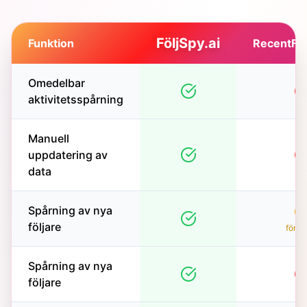
FöljSpy.ai
Funktion
RecentFo
Omedelbar
aktivitetsspårning
Manuell
uppdatering av
data
Spårning av nya
följare
förse
Spårning av nya
följare