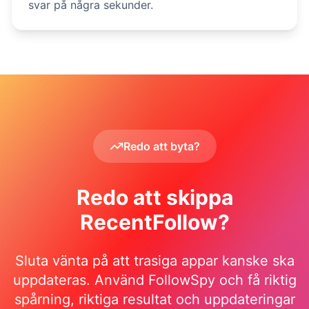
svar på några sekunder.
Redo att byta?
Redo att skippa
RecentFollow?
Sluta vänta på att trasiga appar kanske ska
uppdateras. Använd FollowSpy och få riktig
spårning, riktiga resultat och uppdateringar