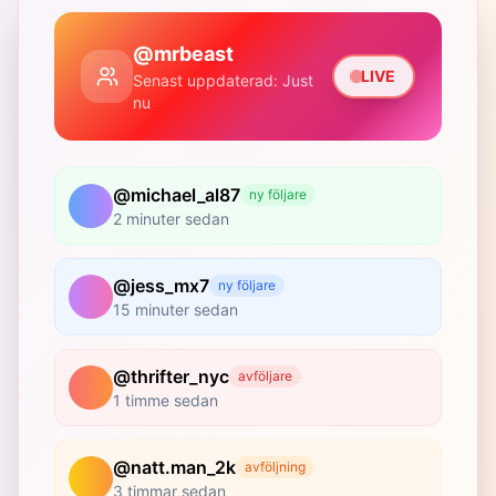
@mrbeast
LIVE
Senast uppdaterad: Just
nu
@michael_al87
ny följare
2 minuter sedan
@jess_mx7
ny följare
15 minuter sedan
@thrifter_nyc
avföljare
1 timme sedan
@natt.man_2k
avföljning
3 timmar sedan