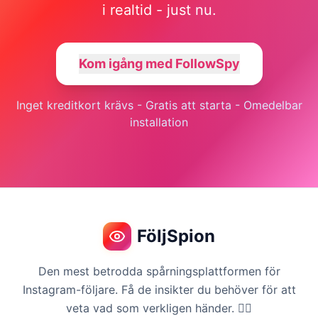
i realtid - just nu.
Kom igång med FollowSpy
Inget kreditkort krävs - Gratis att starta - Omedelbar
installation
FöljSpion
Den mest betrodda spårningsplattformen för
Instagram-följare. Få de insikter du behöver för att
veta vad som verkligen händer. 🕵️‍♀️