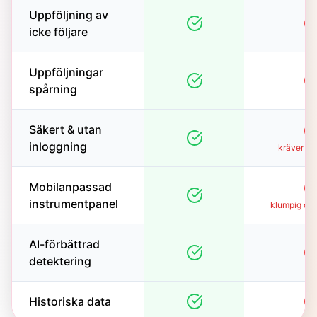
Uppföljning av
icke följare
Uppföljningar
spårning
Säkert & utan
inloggning
kräver in
Mobilanpassad
instrumentpanel
klumpig oc
AI-förbättrad
detektering
Historiska data