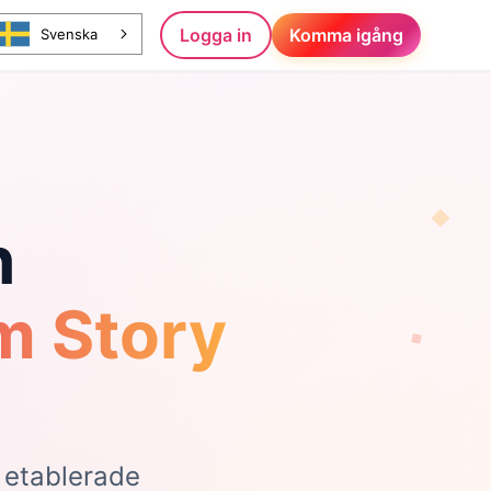
Logga in
Komma igång
Svenska
n
am Story
 etablerade