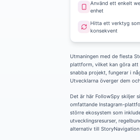
Använd ett enkelt we
enhet
Hitta ett verktyg so
konsekvent
Utmaningen med de flesta Stor
plattform, vilket kan göra at
snabba projekt, fungerar i nå
Utvecklarna överger dem och 
Det är här FollowSpy skiljer 
omfattande Instagram-plattfor
större ekosystem som inkluder
utvecklingsresurser, regelbun
alternativ till StoryNavigatio