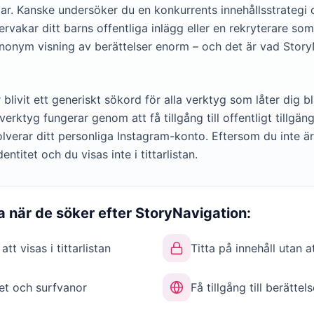
tar. Kanske undersöker du en konkurrents innehållsstrategi oc
rvakar ditt barns offentliga inlägg eller en rekryterare so
anonym visning av berättelser enorm – och det är vad Stor
blivit ett generiskt sökord för alla verktyg som låter dig
rktyg fungerar genom att få tillgång till offentligt tillgängl
verar ditt personliga Instagram-konto. Eftersom du inte ä
dentitet och du visas inte i tittarlistan.
a när de söker efter StoryNavigation:
tt visas i tittarlistan
Titta på innehåll utan 
et och surfvanor
Få tillgång till berätte