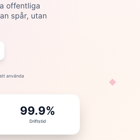
la offentliga
an spår, utan
 att använda
99.9%
Driftstid