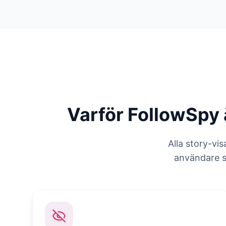
Varför FollowSpy ä
Alla story-vis
användare s