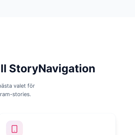
ill StoryNavigation
bästa valet för
ram-stories.