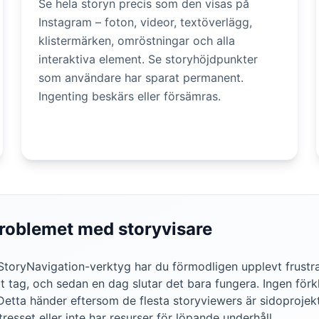
Se hela storyn precis som den visas på
Instagram – foton, videor, textöverlägg,
klistermärken, omröstningar och alla
interaktiva element. Se storyhöjdpunkter
som användare har sparat permanent.
Ingenting beskärs eller försämras.
sproblemet med storyvisare
toryNavigation-verktyg har du förmodligen upplevt frustrat
t tag, och sedan en dag slutar det bara fungera. Ingen förkl
. Detta händer eftersom de flesta storyviewers är sidoproje
resset eller inte har resurser för löpande underhåll.