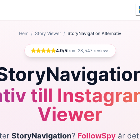
Hem
/
Story Viewer
/
StoryNavigation Alternativ
4.9/5
from 28,547 reviews
StoryNavigatio
tiv till Instagr
Viewer
fter
StoryNavigation
?
FollowSpy
är det