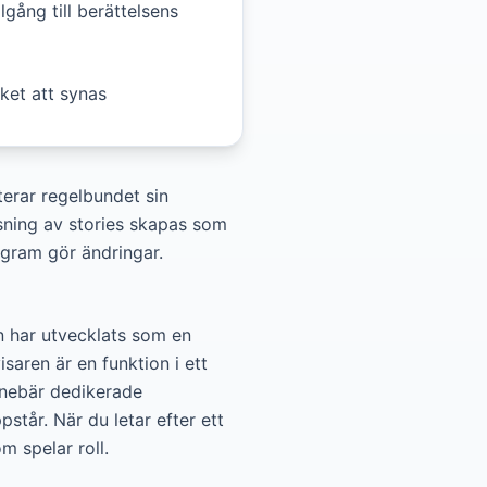
llgång till berättelsens
ket att synas
terar regelbundet sin
isning av stories skapas som
agram gör ändringar.
an har utvecklats som en
aren är en funktion i ett
nnebär dedikerade
tår. När du letar efter ett
m spelar roll.