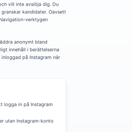
h vill inte avslöja dig. Du
m granskar kandidater. Oavsett
yNavigation-verktygen
 bläddra anonymt bland
igt innehåll i berättelserna
r inloggad på Instagram när
att logga in på Instagram
lser utan Instagram-konto