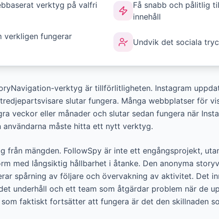
bbaserat verktyg på valfri
Få snabb och pålitlig ti
innehåll
m verkligen fungerar
Undvik det sociala tryc
yNavigation-verktyg är tillförlitligheten. Instagram uppda
t tredjepartsvisare slutar fungera. Många webbplatser för v
gra veckor eller månader och slutar sedan fungera när Inst
användarna måste hitta ett nytt verktyg.
sig från mängden. FollowSpy är inte ett engångsprojekt, ut
m med långsiktig hållbarhet i åtanke. Den anonyma storyvis
ar spårning av följare och övervakning av aktivitet. Det i
det underhåll och ett team som åtgärdar problem när de upps
n som faktiskt fortsätter att fungera är det den skillnaden so