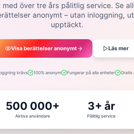
 med över tre års pålitlig service. Se al
rättelser anonymt – utan inloggning, ut
upptäckt.
Visa berättelser anonymt
Läs mer
loggning krävs
100% anonym
Fungerar på alla enheter
Gratis
500 000+
3+ år
Aktiva användare
Pålitlig service